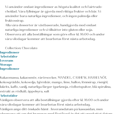
Vi använder endast ingredienser av högsta kvalitet och Fairtrade-
choklad. Våra fyllningar är gjorda med riktiga frukter och bär. Vi
använder bara naturliga ingredienser, och ingen palmolja eller
fruktossirap.
Alla våra desserter är växtbaserade, handgjorda med endast
naturliga ingredienser och vi tillsätter inte gluten eller soja.
Observera att alla beställningar som görs efter kl. 16:00 och under
våra vilodagar kommer att bearbetas först nästa arbetsdag.
Collection: Chocolate
Ingredienser
Arbetstider
Leverans
Storage
Ingredienser
Kakaomassa, kakaosmör, rårörsocker, MANDEL, CASHEW, HASSELNÖT,
kokosgrädde, kokosolja, björnbär, mango, lime, hallon, lönnsirap, rismjöl,
lakrits, kaffe, vanilj, naturliga färger (gurkmeja, rödbetspulver, blå spirulina,
extrakt av rödkål), äppelsyra, salt
Arbetstider
Vänligen observera att alla beställningar gjorda efter kl. 16:00 och under
våra vilodagar kommer att bearbetas först nästa arbetsdag.
Vänligen ange ditt önskade hämt-/leveransdatum på kassasidan, men
observera att om det levereras med PostNord är det ett uppskattat datum.