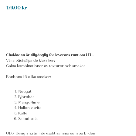
179,00
kr
KÖP NU
Chokladen är tillgänglig för leverans runt om i EU.
Våra bästsäljande klassiker:
Galna kombinationer av texturer och smaker
Bonbons i 6 olika smaker:
Nougat
Björnbär
Mango/lime
Hallon lakrits
Kaffe
Saltad kola
OBS. Design nu är inte exakt samma som på bilden